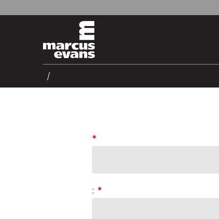
*
:
*