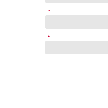
:
*
:
*