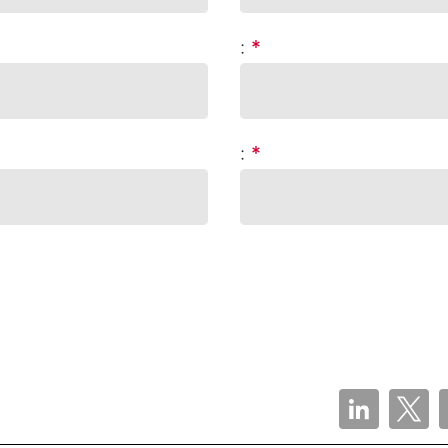
:
*
:
*